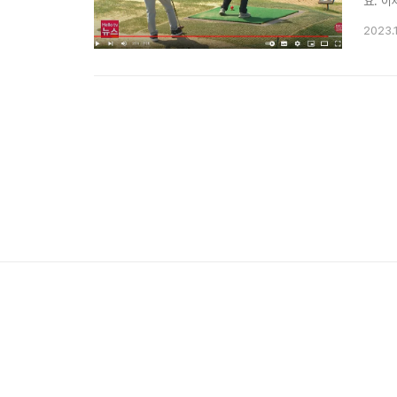
요. 
다니면
2023.
으면 즐