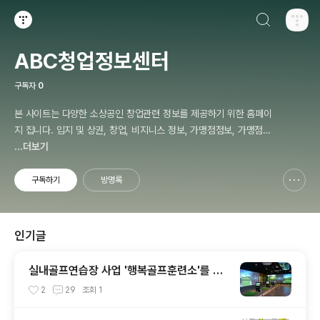
검색하기
티스토리
ABC청업정보센터
구독자
0
본 사이트는 다양한 소상공인 창업관련 정보를 제공하기 위한 홈페이
지 집니다. 입지 및 상권, 창업, 비지니스 정보, 가맹점점보, 가맹점정
보공개서 분석, 신제품정보 등을 제공하고자 합니
...더보기
구독하기
방명록
신고하기 레이어
열기
인기글
실내골프연습장 사업 '행복골프훈련소'를 선
택해야 하는 이유?
2
29
조회
1