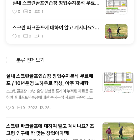
실내 스크린골프연습장 창업수지분석 무료배
포 / 10년운영 노하우로 작성, 아주 자세함
0
0
조회
1
스크린 파크골프에 대하여 알고 계시나요?
초고령 인구에 딱 맞는 창업아이템!
0
0
조회
1
분류 전체보기
주요 글 목록
실내 스크린골프연습장 창업수지분석 무료배
포 / 10년운영 노하우로 작성, 아주 자세함
글 내용
스크린골프장 10년 운영 경험을 통하여 누적된 자료를 통
하여 실내골프연습장에 대한 수지분석 자료를 공유하고자
합니다. 다만 시스템 공급사의 시스템가격, 인테리어비용,
작성시간
0
0
2023. 12. 26.
가맹점비, 창업장소의 여건 등에 따라 다소 차이가 있을 수
있다는 점 숙지하시고 자료를 검토해 보시기 바랍니다. 여
러분들이 어떤 실내골프연습장이라도 바로 적용하여 사용
스크린 파크골프에 대하여 알고 계시나요? 초
할 수 있도록 작성한 엑셀로 만든 수지분석입니다. 미리 공
고령 인구에 딱 맞는 창업아이템!
부하시고 창업설명회에 참석하신다면 많은 도움이 될 것입
글 내용