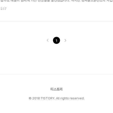
 갈수로 매출이 급락해 가는 현상들을 발견했습니다. 하지만 행복골프훈련소의 사업
있었는데 순간 그 비결을 찾아서 취재를 하게 되었으며 이렇게 예비 창업자 분들께 
12.17
습장은? 행복골프훈련소는 모두가 행복한 골프를 지향한다는 것입니다. 가맹점본부,
 그렇다면 지..
1
티스토리
© 2018 TISTORY. All rights reserved.