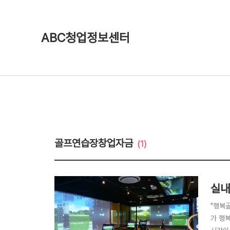
ABC청업정보센터
골프연습장창업자금
(1)
실내
"행복
가 행