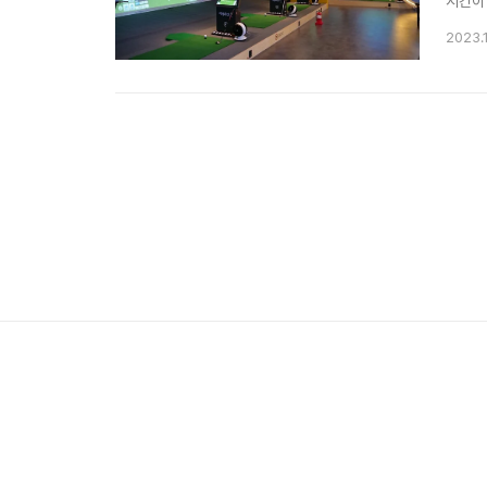
시간이
알수 
2023.
골프연
입니다.