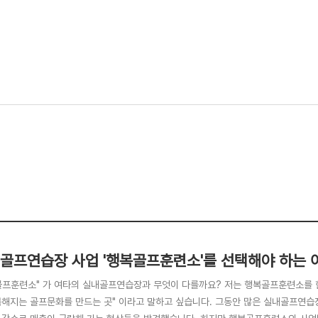
골프연습장 사업 '행복골프훈련소'를 선택해야 하는 
골프훈련소" 가 여타의 실내골프연습장과 무엇이 다를까요? 저는 행복골프훈련소를 한
복해지는 골프문화를 만드는 곳" 이라고 말하고 싶습니다. 그동안 많은 실내골프연