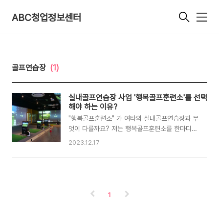
ABC청업정보센터
메
뉴
골프연습장
(1)
실내골프연습장 사업 '행복골프훈련소'를 선택
해야 하는 이유?
"행복골프훈련소" 가 여타의 실내골프연습장과 무
엇이 다를까요? 저는 행복골프훈련소를 한마디로
표현 한다면 "사장님도, 회원도, 가맹점도 모두가
2023.12.17
행복해지는 골프문화를 만드는 곳" 이라고 말하고
싶습니다. 그동안 많은 실내골프연습장들을 관찰
해 왔지만 다양한 문제점들이 상존하고 있어 시간
이 갈수로 매출이 급락해 가는 현상들을 발견했습
니다. 하지만 행복골프훈련소의 사업방향과 전략
1
을 보면 매출지 지속적으로 유지되는 것을 알수 있
었는데 순간 그 비결을 찾아서 취재를 하게 되었으